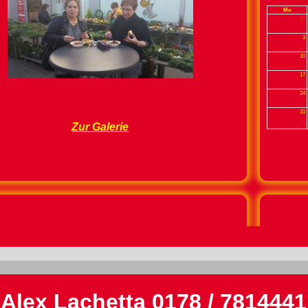
Mo
27
3
10
17
24
31
Zur Galerie
Wir kommen auch zu Ihnen
Wir
egal ob...
Alex Lachetta 0178 / 7814441