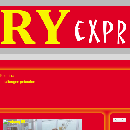
Termine
anstaltungen gefunden
‹
›