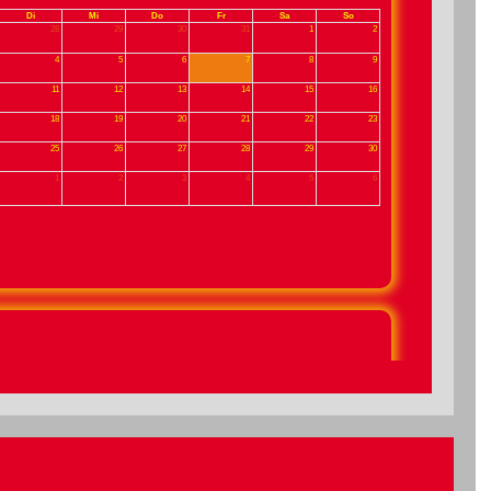
Di
Mi
Do
Fr
Sa
So
28
29
30
31
1
2
4
5
6
7
8
9
11
12
13
14
15
16
18
19
20
21
22
23
25
26
27
28
29
30
1
2
3
4
5
6
 suchen zum nächstmöglichen
Zeitpunkt eine flexible und
zuverlässige Aushilfskraft